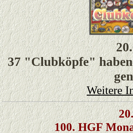
20
37 "Clubköpfe" haben 
ge
Weitere In
20
100. HGF Monat