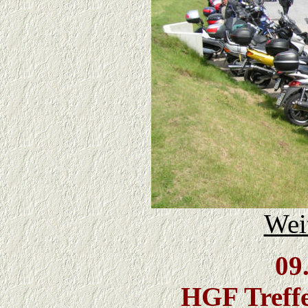
Weit
09
HGF Treff