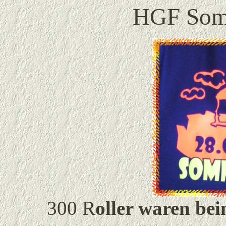
HGF Som
300 R
oller waren be