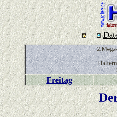
Dat
2.Mega-
Haltern
Freitag
Der